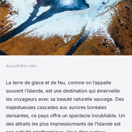
Accueil
›
Bon plan
BON PLAN
Où observer les phénomènes
La terre de glace et de feu, comme on l’appelle
souvent l’Islande, est une destination qui émerveille
géothermiques uniques en
les voyageurs avec sa beauté naturelle sauvage. Des
Islande sans les foules ?
majestueuses cascades aux aurores boréales
dansantes, ce pays offre un spectacle inoubliable. Un
Léna
•
10 mars 2024
•
6 min de lecture
des attraits les plus impressionnants de l’Islande est