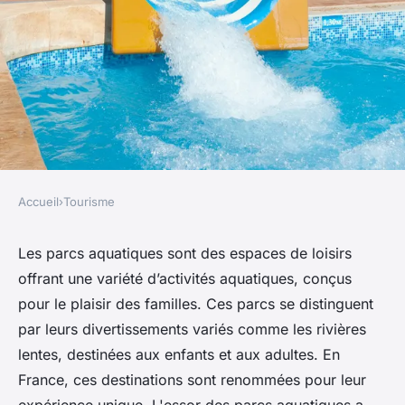
Accueil
›
Tourisme
TOURISME
L'évolution du parc aquatique :
Les parcs aquatiques sont des espaces de loisirs
offrant une variété d’activités aquatiques, conçus
un monde d'attraction et de
pour le plaisir des familles. Ces parcs se distinguent
détente
par leurs divertissements variés comme les rivières
lentes, destinées aux enfants et aux adultes. En
Léna
•
20 juin 2024
•
10 min de lecture
France, ces destinations sont renommées pour leur