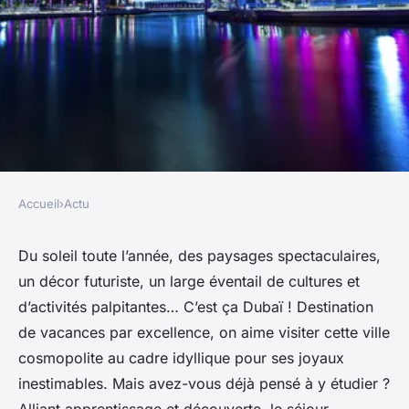
Accueil
›
Actu
ACTU
Séjour linguistique à Dubaï :
Du soleil toute l’année, des paysages spectaculaires,
un décor futuriste, un large éventail de cultures et
partez étudier l'anglais dans
d’activités palpitantes… C’est ça Dubaï ! Destination
cette destination idyllique !
de vacances par excellence, on aime visiter cette ville
cosmopolite au cadre idyllique pour ses joyaux
Léna
•
1 juillet 2024
•
3 min de lecture
inestimables. Mais avez-vous déjà pensé à y étudier ?